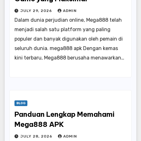
JULY 29, 2026
ADMIN
Dalam dunia perjudian online, Mega888 telah
menjadi salah satu platform yang paling
populer dan banyak digunakan oleh pemain di
seluruh dunia. mega888 apk Dengan kemas
kini terbaru, Mega888 berusaha menawarkan…
BLOG
Panduan Lengkap Memahami
Mega888 APK
JULY 28, 2026
ADMIN