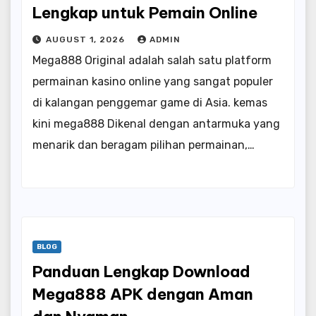
Lengkap untuk Pemain Online
AUGUST 1, 2026
ADMIN
Mega888 Original adalah salah satu platform
permainan kasino online yang sangat populer
di kalangan penggemar game di Asia. kemas
kini mega888 Dikenal dengan antarmuka yang
menarik dan beragam pilihan permainan,…
BLOG
Panduan Lengkap Download
Mega888 APK dengan Aman