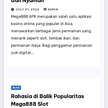
dan Nyaman
JULY 31, 2026
ADMIN
Mega888 APK merupakan salah satu aplikasi
kasino online yang populer di Asia,
menawarkan berbagai jenis permainan yang
menarik seperti slot, tembak ikan, dan
permainan meja. Bagi penggemar permainan
judi digital,…
BLOG
Rahasia di Balik Popularitas
Mega888 Slot