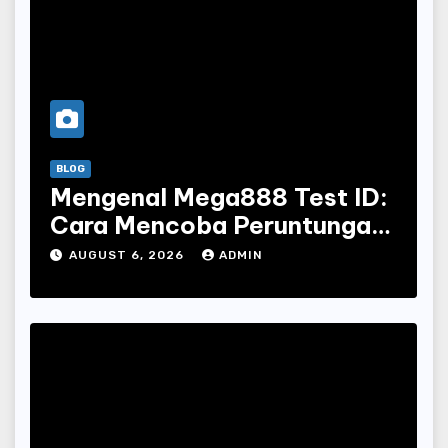
BLOG
Mengenal Mega888 Test ID:
Cara Mencoba Peruntungan
Anda Sebelum Berinvestasi
AUGUST 6, 2026
ADMIN