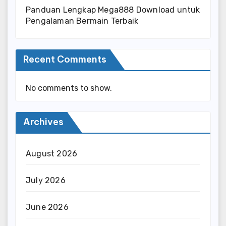
Panduan Lengkap Mega888 Download untuk
Pengalaman Bermain Terbaik
Recent Comments
No comments to show.
Archives
August 2026
July 2026
June 2026