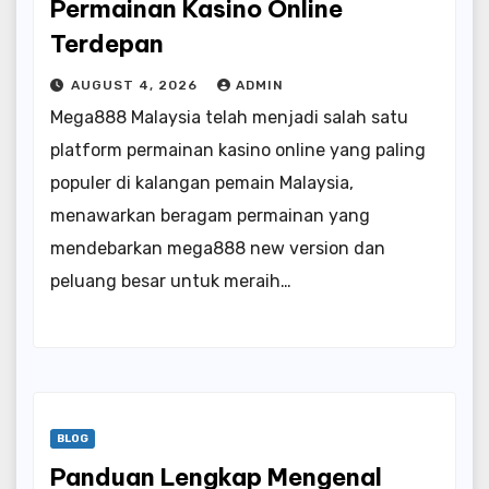
Permainan Kasino Online
Terdepan
AUGUST 4, 2026
ADMIN
Mega888 Malaysia telah menjadi salah satu
platform permainan kasino online yang paling
populer di kalangan pemain Malaysia,
menawarkan beragam permainan yang
mendebarkan mega888 new version dan
peluang besar untuk meraih…
BLOG
Panduan Lengkap Mengenal