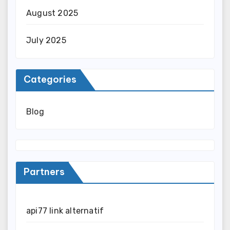
August 2025
July 2025
Categories
Blog
Partners
api77 link alternatif