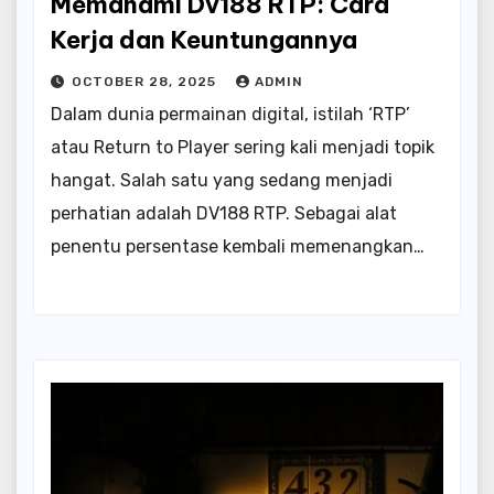
Memahami Dv188 RTP: Cara
Kerja dan Keuntungannya
OCTOBER 28, 2025
ADMIN
Dalam dunia permainan digital, istilah ‘RTP’
atau Return to Player sering kali menjadi topik
hangat. Salah satu yang sedang menjadi
perhatian adalah DV188 RTP. Sebagai alat
penentu persentase kembali memenangkan…