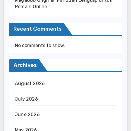
Mega888 Original: Panduan Lengkap untuk
Pemain Online
Recent Comments
No comments to show.
Archives
August 2026
July 2026
June 2026
May 2026