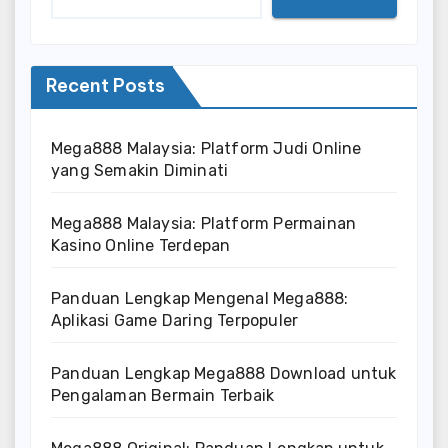
Recent Posts
Mega888 Malaysia: Platform Judi Online
yang Semakin Diminati
Mega888 Malaysia: Platform Permainan
Kasino Online Terdepan
Panduan Lengkap Mengenal Mega888:
Aplikasi Game Daring Terpopuler
Panduan Lengkap Mega888 Download untuk
Pengalaman Bermain Terbaik