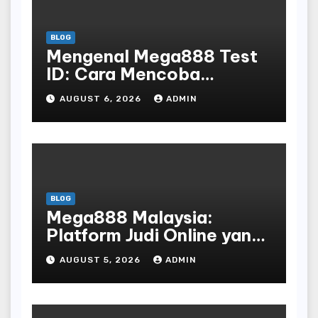
BLOG
Mengenal Mega888 Test
ID: Cara Mencoba
Peruntungan Anda
AUGUST 6, 2026
ADMIN
Sebelum Berinvestasi
BLOG
Mega888 Malaysia:
Platform Judi Online yang
Semakin Diminati
AUGUST 5, 2026
ADMIN