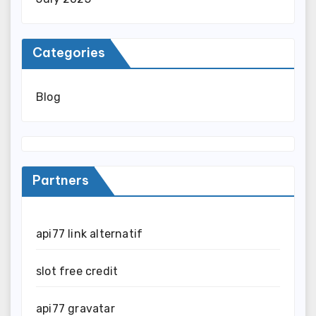
Categories
Blog
Partners
api77 link alternatif
slot free credit
api77 gravatar