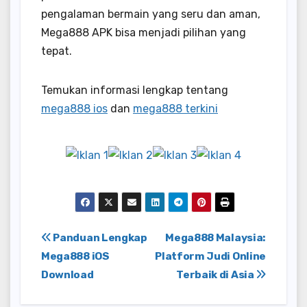
pengalaman bermain yang seru dan aman,
Mega888 APK bisa menjadi pilihan yang
tepat.
Temukan informasi lengkap tentang
mega888 ios
dan
mega888 terkini
Post
Panduan Lengkap
Mega888 Malaysia:
Mega888 iOS
Platform Judi Online
navigation
Download
Terbaik di Asia