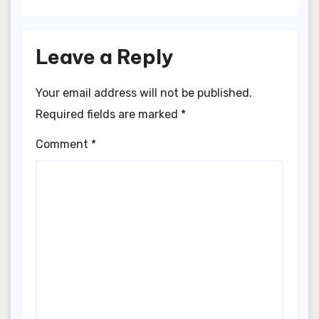
Leave a Reply
Your email address will not be published.
Required fields are marked
*
Comment
*