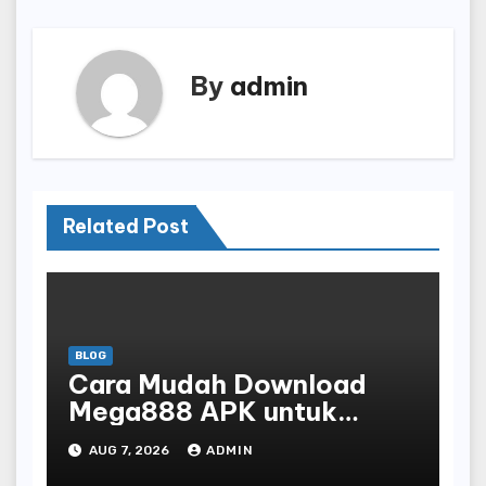
By
admin
Related Post
BLOG
Cara Mudah Download
Mega888 APK untuk
Android
AUG 7, 2026
ADMIN