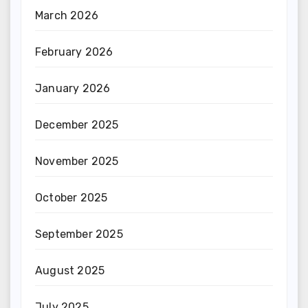
March 2026
February 2026
January 2026
December 2025
November 2025
October 2025
September 2025
August 2025
July 2025