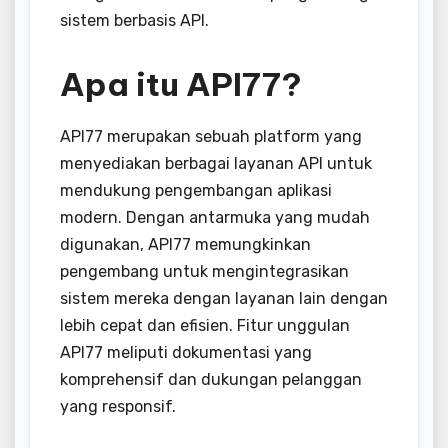
sistem berbasis API.
Apa itu API77?
API77 merupakan sebuah platform yang
menyediakan berbagai layanan API untuk
mendukung pengembangan aplikasi
modern. Dengan antarmuka yang mudah
digunakan, API77 memungkinkan
pengembang untuk mengintegrasikan
sistem mereka dengan layanan lain dengan
lebih cepat dan efisien. Fitur unggulan
API77 meliputi dokumentasi yang
komprehensif dan dukungan pelanggan
yang responsif.