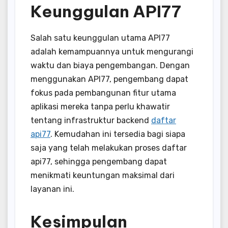
Keunggulan API77
Salah satu keunggulan utama API77
adalah kemampuannya untuk mengurangi
waktu dan biaya pengembangan. Dengan
menggunakan API77, pengembang dapat
fokus pada pembangunan fitur utama
aplikasi mereka tanpa perlu khawatir
tentang infrastruktur backend
daftar
api77
. Kemudahan ini tersedia bagi siapa
saja yang telah melakukan proses daftar
api77, sehingga pengembang dapat
menikmati keuntungan maksimal dari
layanan ini.
Kesimpulan