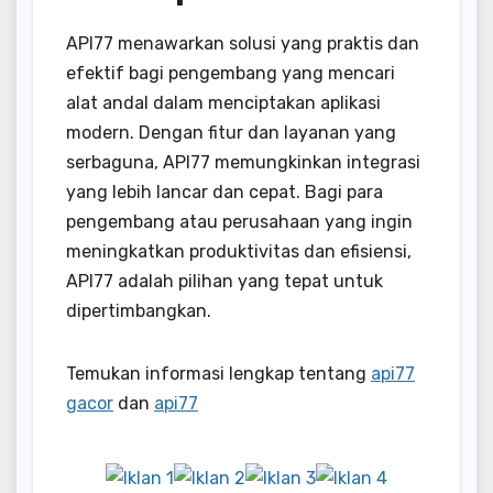
API77 menawarkan solusi yang praktis dan
efektif bagi pengembang yang mencari
alat andal dalam menciptakan aplikasi
modern. Dengan fitur dan layanan yang
serbaguna, API77 memungkinkan integrasi
yang lebih lancar dan cepat. Bagi para
pengembang atau perusahaan yang ingin
meningkatkan produktivitas dan efisiensi,
API77 adalah pilihan yang tepat untuk
dipertimbangkan.
Temukan informasi lengkap tentang
api77
gacor
dan
api77