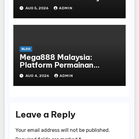
Semakin Diminati
AUG 5, 2026
ADMIN
BLOG
Mega888 Malaysia:
Platform Permainan
Kasino Online Terdepan
AUG 4, 2026
ADMIN
Leave a Reply
Your email address will not be published.