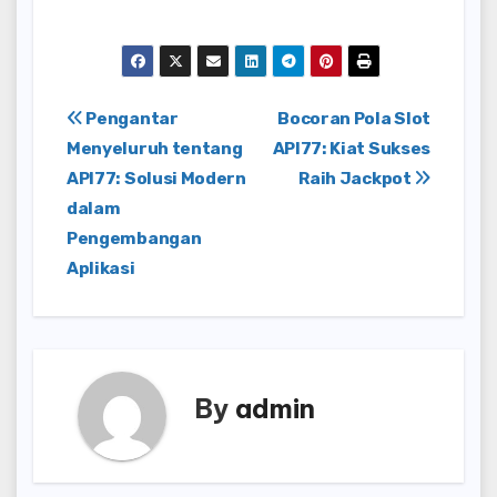
Post
Pengantar
Bocoran Pola Slot
Menyeluruh tentang
API77: Kiat Sukses
navigation
API77: Solusi Modern
Raih Jackpot
dalam
Pengembangan
Aplikasi
By
admin