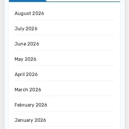
August 2026
July 2026
June 2026
May 2026
April 2026
March 2026
February 2026
January 2026