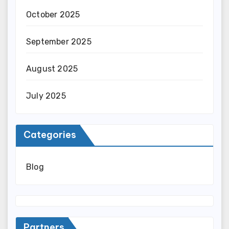
October 2025
September 2025
August 2025
July 2025
Categories
Blog
Partners