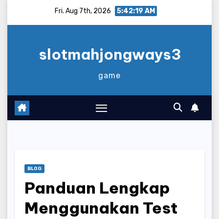
Skip
Fri. Aug 7th, 2026
5:42:20 AM
to
content
slotmahjongways3
game
BLOG
Panduan Lengkap
Menggunakan Test