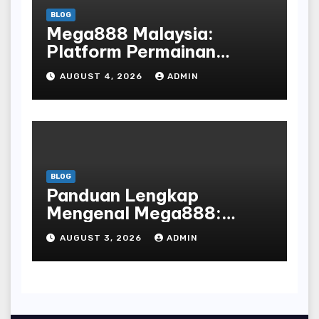
BLOG
Mega888 Malaysia:
Platform Permainan
Kasino Online Terdepan
AUGUST 4, 2026
ADMIN
BLOG
Panduan Lengkap
Mengenal Mega888:
Aplikasi Game Daring
AUGUST 3, 2026
ADMIN
Terpopuler