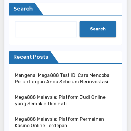
Search
Search
Recent Posts
Mengenal Mega888 Test ID: Cara Mencoba
Peruntungan Anda Sebelum Berinvestasi
Mega888 Malaysia: Platform Judi Online
yang Semakin Diminati
Mega888 Malaysia: Platform Permainan
Kasino Online Terdepan