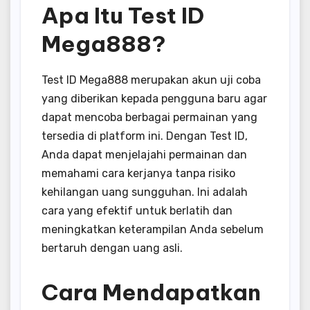
Apa Itu Test ID
Mega888?
Test ID Mega888 merupakan akun uji coba
yang diberikan kepada pengguna baru agar
dapat mencoba berbagai permainan yang
tersedia di platform ini. Dengan Test ID,
Anda dapat menjelajahi permainan dan
memahami cara kerjanya tanpa risiko
kehilangan uang sungguhan. Ini adalah
cara yang efektif untuk berlatih dan
meningkatkan keterampilan Anda sebelum
bertaruh dengan uang asli.
Cara Mendapatkan