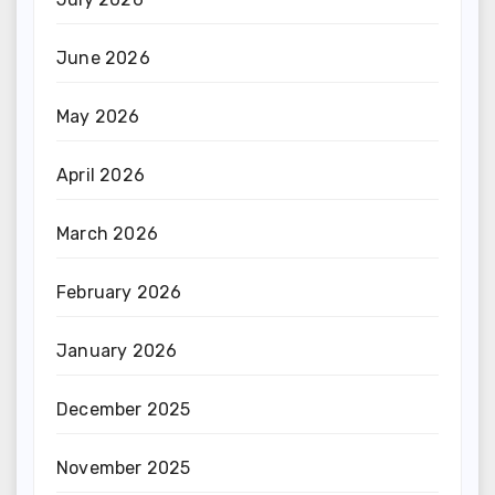
June 2026
May 2026
April 2026
March 2026
February 2026
January 2026
December 2025
November 2025