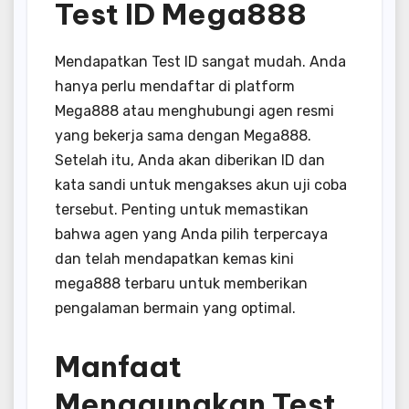
Test ID Mega888
Mendapatkan Test ID sangat mudah. Anda
hanya perlu mendaftar di platform
Mega888 atau menghubungi agen resmi
yang bekerja sama dengan Mega888.
Setelah itu, Anda akan diberikan ID dan
kata sandi untuk mengakses akun uji coba
tersebut. Penting untuk memastikan
bahwa agen yang Anda pilih terpercaya
dan telah mendapatkan kemas kini
mega888 terbaru untuk memberikan
pengalaman bermain yang optimal.
Manfaat
Menggunakan Test