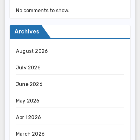
No comments to show.
Archives
August 2026
July 2026
June 2026
May 2026
April 2026
March 2026