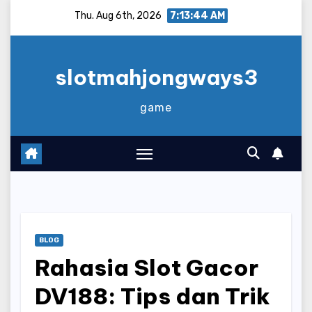
Skip
Thu. Aug 6th, 2026
7:13:45 AM
to
content
slotmahjongways3
game
BLOG
Rahasia Slot Gacor
DV188: Tips dan Trik