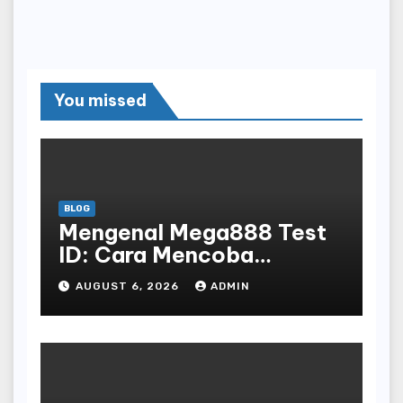
You missed
BLOG
Mengenal Mega888 Test
ID: Cara Mencoba
Peruntungan Anda
AUGUST 6, 2026
ADMIN
Sebelum Berinvestasi