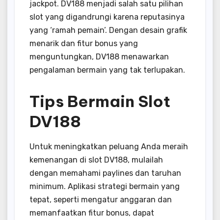
jackpot. DV188 menjadi salah satu pilihan
slot yang digandrungi karena reputasinya
yang ‘ramah pemain’. Dengan desain grafik
menarik dan fitur bonus yang
menguntungkan, DV188 menawarkan
pengalaman bermain yang tak terlupakan.
Tips Bermain Slot
DV188
Untuk meningkatkan peluang Anda meraih
kemenangan di slot DV188, mulailah
dengan memahami paylines dan taruhan
minimum. Aplikasi strategi bermain yang
tepat, seperti mengatur anggaran dan
memanfaatkan fitur bonus, dapat