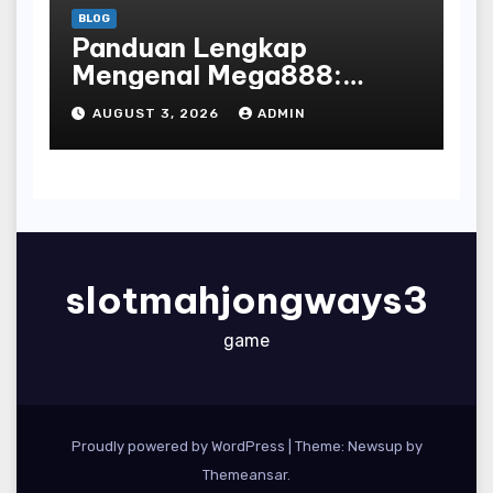
BLOG
Panduan Lengkap
Mengenal Mega888:
Aplikasi Game Daring
AUGUST 3, 2026
ADMIN
Terpopuler
slotmahjongways3
game
Proudly powered by WordPress
|
Theme: Newsup by
Themeansar
.