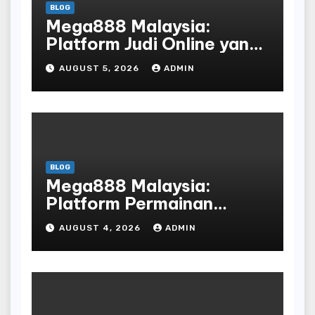
BLOG
Mega888 Malaysia:
Platform Judi Online yang
Semakin Diminati
AUGUST 5, 2026
ADMIN
BLOG
Mega888 Malaysia:
Platform Permainan
Kasino Online Terdepan
AUGUST 4, 2026
ADMIN