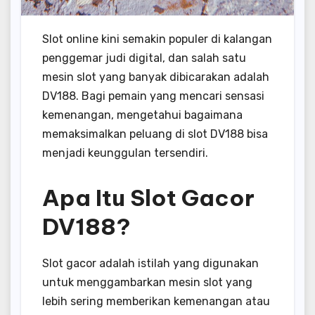
Slot online kini semakin populer di kalangan
penggemar judi digital, dan salah satu
mesin slot yang banyak dibicarakan adalah
DV188. Bagi pemain yang mencari sensasi
kemenangan, mengetahui bagaimana
memaksimalkan peluang di slot DV188 bisa
menjadi keunggulan tersendiri.
Apa Itu Slot Gacor
DV188?
Slot gacor adalah istilah yang digunakan
untuk menggambarkan mesin slot yang
lebih sering memberikan kemenangan atau